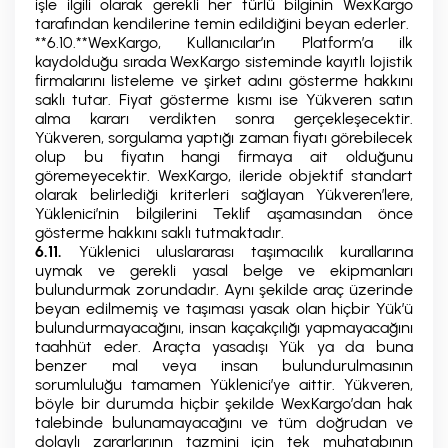
işle ilgili olarak gerekli her türlü bilginin WexKargo
tarafından kendilerine temin edildiğini beyan ederler.
**6.10.**WexKargo, Kullanıcılar’ın Platform’a ilk
kaydolduğu sırada WexKargo sisteminde kayıtlı lojistik
firmalarını listeleme ve şirket adını gösterme hakkını
saklı tutar. Fiyat gösterme kısmı ise Yükveren satın
alma kararı verdikten sonra gerçekleşecektir.
Yükveren, sorgulama yaptığı zaman fiyatı görebilecek
olup bu fiyatın hangi firmaya ait olduğunu
göremeyecektir. WexKargo, ileride objektif standart
olarak belirlediği kriterleri sağlayan Yükveren’lere,
Yüklenici’nin bilgilerini Teklif aşamasından önce
gösterme hakkını saklı tutmaktadır.
6.11.
Yüklenici uluslararası taşımacılık kurallarına
uymak ve gerekli yasal belge ve ekipmanları
bulundurmak zorundadır. Aynı şekilde araç üzerinde
beyan edilmemiş ve taşıması yasak olan hiçbir Yük’ü
bulundurmayacağını, insan kaçakçılığı yapmayacağını
taahhüt eder. Araçta yasadışı Yük ya da buna
benzer mal veya insan bulundurulmasının
sorumluluğu tamamen Yüklenici’ye aittir. Yükveren,
böyle bir durumda hiçbir şekilde WexKargo’dan hak
talebinde bulunamayacağını ve tüm doğrudan ve
dolaylı zararlarının tazmini için tek muhatabının