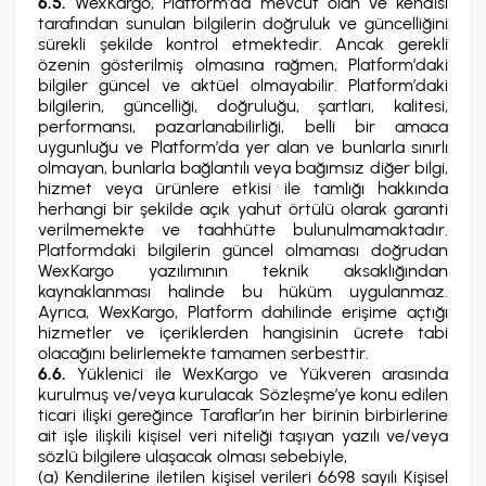
6.5.
WexKargo, Platform’da mevcut olan ve kendisi
tarafından sunulan bilgilerin doğruluk ve güncelliğini
sürekli şekilde kontrol etmektedir. Ancak gerekli
özenin gösterilmiş olmasına rağmen, Platform’daki
bilgiler güncel ve aktüel olmayabilir. Platform’daki
bilgilerin, güncelliği, doğruluğu, şartları, kalitesi,
performansı, pazarlanabilirliği, belli bir amaca
uygunluğu ve Platform’da yer alan ve bunlarla sınırlı
olmayan, bunlarla bağlantılı veya bağımsız diğer bilgi,
hizmet veya ürünlere etkisi ile tamlığı hakkında
herhangi bir şekilde açık yahut örtülü olarak garanti
verilmemekte ve taahhütte bulunulmamaktadır.
Platformdaki bilgilerin güncel olmaması doğrudan
WexKargo yazılımının teknik aksaklığından
kaynaklanması halinde bu hüküm uygulanmaz.
Ayrıca, WexKargo, Platform dahilinde erişime açtığı
hizmetler ve içeriklerden hangisinin ücrete tabi
olacağını belirlemekte tamamen serbesttir.
6.6.
Yüklenici ile WexKargo ve Yükveren arasında
kurulmuş ve/veya kurulacak Sözleşme’ye konu edilen
ticari ilişki gereğince Taraflar’ın her birinin birbirlerine
ait işle ilişkili kişisel veri niteliği taşıyan yazılı ve/veya
sözlü bilgilere ulaşacak olması sebebiyle,
(a) Kendilerine iletilen kişisel verileri 6698 sayılı Kişisel