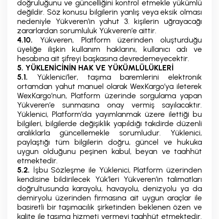
doğruluğunu ve güncelliğini kontrol etmekle yükümlü
değildir. Söz konusu bilgilerin yanlış veya eksik olması
nedeniyle Yükveren’in yahut 3. kişilerin uğrayacağı
zararlardan sorumluluk Yükveren’e aittir.
4.10.
Yükveren, Platform üzerinden oluşturduğu
üyeliğe ilişkin kullanım haklarını, kullanıcı adı ve
hesabına ait şifreyi başkasına devredemeyecektir.
5. YÜKLENİCİNİN HAK VE YÜKÜMLÜLÜKLERİ
5.1.
Yüklenici’ler, taşıma baremlerini elektronik
ortamdan yahut manuel olarak WexKargo’ya ileterek
WexKargo’nun, Platform üzerinde sorgulama yapan
Yükveren’e sunmasına onay vermiş sayılacaktır.
Yüklenici, Platform’da yayımlanmak üzere ilettiği bu
bilgileri, bilgilerde değişiklik yapıldığı takdirde düzenli
aralıklarla güncellemekle sorumludur. Yüklenici,
paylaştığı tüm bilgilerin doğru, güncel ve hukuka
uygun olduğunu peşinen kabul, beyan ve taahhüt
etmektedir.
5.2.
İşbu Sözleşme ile Yüklenici, Platform üzerinden
kendisine bildirilecek Yük’leri Yükveren’in talimatları
doğrultusunda karayolu, havayolu, denizyolu ya da
demiryolu üzerinden firmasına ait uygun araçlar ile
basiretli bir taşımacılık şirketinden beklenen özen ve
kalite ile taşıma hizmeti vermeyi taahhüt etmektedir.