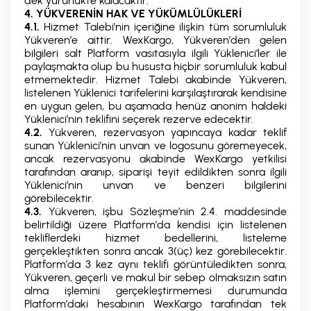
dek yürürlükte kalacaktır.
4. YÜKVERENİN HAK VE YÜKÜMLÜLÜKLERİ
4.1.
Hizmet Talebi’nin içeriğine ilişkin tüm sorumluluk
Yükveren’e aittir. WexKargo, Yükveren’den gelen
bilgileri salt Platform vasıtasıyla ilgili Yüklenici’ler ile
paylaşmakta olup bu hususta hiçbir sorumluluk kabul
etmemektedir. Hizmet Talebi akabinde Yükveren,
listelenen Yüklenici tarifelerini karşılaştırarak kendisine
en uygun gelen, bu aşamada henüz anonim haldeki
Yüklenici’nin teklifini seçerek rezerve edecektir.
4.2.
Yükveren, rezervasyon yapıncaya kadar teklif
sunan Yüklenici’nin unvan ve logosunu göremeyecek,
ancak rezervasyonu akabinde WexKargo yetkilisi
tarafından aranıp, siparişi teyit edildikten sonra ilgili
Yüklenici’nin unvan ve benzeri bilgilerini
görebilecektir.
4.3.
Yükveren, işbu Sözleşme’nin 2.4. maddesinde
belirtildiği üzere Platform’da kendisi için listelenen
tekliflerdeki hizmet bedellerini, listeleme
gerçekleştikten sonra ancak 3(üç) kez görebilecektir.
Platform’da 3 kez aynı teklifi görüntüledikten sonra,
Yükveren, geçerli ve makul bir sebep olmaksızın satın
alma işlemini gerçekleştirmemesi durumunda
Platform’daki hesabının WexKargo tarafından tek