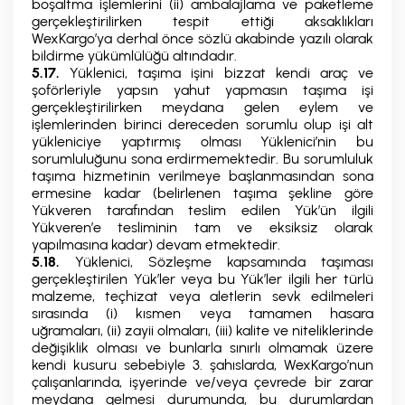
boşaltma işlemlerini (ii) ambalajlama ve paketleme
gerçekleştirilirken tespit ettiği aksaklıkları
WexKargo’ya derhal önce sözlü akabinde yazılı olarak
bildirme yükümlülüğü altındadır.
5.17.
Yüklenici, taşıma işini bizzat kendi araç ve
şoförleriyle yapsın yahut yapmasın taşıma işi
gerçekleştirilirken meydana gelen eylem ve
işlemlerinden birinci dereceden sorumlu olup işi alt
yükleniciye yaptırmış olması Yüklenici’nin bu
sorumluluğunu sona erdirmemektedir. Bu sorumluluk
taşıma hizmetinin verilmeye başlanmasından sona
ermesine kadar (belirlenen taşıma şekline göre
Yükveren tarafından teslim edilen Yük’ün ilgili
Yükveren’e tesliminin tam ve eksiksiz olarak
yapılmasına kadar) devam etmektedir.
5.18.
Yüklenici, Sözleşme kapsamında taşıması
gerçekleştirilen Yük’ler veya bu Yük’ler ilgili her türlü
malzeme, teçhizat veya aletlerin sevk edilmeleri
sırasında (i) kısmen veya tamamen hasara
uğramaları, (ii) zayii olmaları, (iii) kalite ve niteliklerinde
değişiklik olması ve bunlarla sınırlı olmamak üzere
kendi kusuru sebebiyle 3. şahıslarda, WexKargo’nun
çalışanlarında, işyerinde ve/veya çevrede bir zarar
meydana gelmesi durumunda, bu durumlardan