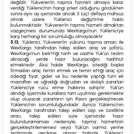
değildir. Yükveren’in taşıma hizmeti almaya karar
verdiği Yüklenici’nin hangi şirket olduğunu gördükten
sonra aynı ay içerisinde ancak 3 (üç) defaya mahsus
olmak üzere Yüklenici değiştirme hakkı
bulunmaktadır. Yükveren’in taşıma hizmeti almaktan
vazgeçmesi durumunda WexKargo’nun Yüklenici’ye
karşı herhangi bir sorumluluğu olmayacaktır
5.13.
Yüklenici, Yükveren’in yükünü taşıma amacı ile
WexKargo tarafından talep edilen araç ve şoförü,
WexKargo’nun belirttiği tarih ve saatte Yük’ün teslim
alınacağı yerde hazır bulunacağını taahhüt
etmektedir. Aksi halde WexKargo, istediği başka
firmadan araç temin etmek ve temin ettiği araç için
ödediği fiyat, gider ve bu nedenle yaptığı tüm ek
masrafları ve uğradığı doğrudan ve dolaylı zararları
Yüklenici’ye rücu etme hakkına sahiptir. Yük’ün
alındığı işyerinde kurallara tam uyulması gerekmekte
olup oluşacak zararların işin ifasını gerçekleştirecek
Yüklenici’nin sorumluluğundadır. Ayrıca Yüklenici’nin
WexKargo tarafından talep edilen sayı ve özellikte
aracı, talep edilen süre içerisinde hazır
bulunduramaması nedeniyle, taşıma hizmetinin
gerçekleştirilememesi veya Yük’ün varma yerine
tesliminde gecikme olması halinde Yüklenici,