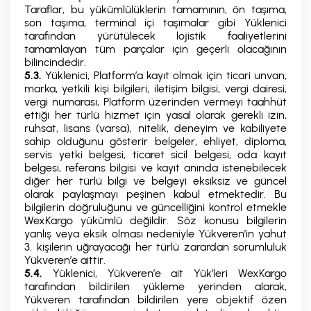
Taraflar, bu yükümlülüklerin tamamının, ön taşıma,
son taşıma, terminal içi taşımalar gibi Yüklenici
tarafından yürütülecek lojistik faaliyetlerini
tamamlayan tüm parçalar için geçerli olacağının
bilincindedir.
5.3.
Yüklenici, Platform’a kayıt olmak için ticari unvan,
marka, yetkili kişi bilgileri, iletişim bilgisi, vergi dairesi,
vergi numarası, Platform üzerinden vermeyi taahhüt
ettiği her türlü hizmet için yasal olarak gerekli izin,
ruhsat, lisans (varsa), nitelik, deneyim ve kabiliyete
sahip olduğunu gösterir belgeler, ehliyet, diploma,
servis yetki belgesi, ticaret sicil belgesi, oda kayıt
belgesi, referans bilgisi ve kayıt anında istenebilecek
diğer her türlü bilgi ve belgeyi eksiksiz ve güncel
olarak paylaşmayı peşinen kabul etmektedir. Bu
bilgilerin doğruluğunu ve güncelliğini kontrol etmekle
WexKargo yükümlü değildir. Söz konusu bilgilerin
yanlış veya eksik olması nedeniyle Yükveren’in yahut
3. kişilerin uğrayacağı her türlü zarardan sorumluluk
Yükveren’e aittir.
5.4.
Yüklenici, Yükveren’e ait Yük’leri WexKargo
tarafından bildirilen yükleme yerinden alarak,
Yükveren tarafından bildirilen yere objektif özen