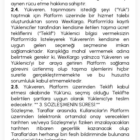
aynen rücu etme hakkına sahiptir.
2.4.
Yükveren, taşınmasını istediği şeyi (“Yük”)
taşıtmak için Platform üzerinde bir hizmet talebi
oluşturduktan sonra WexKargo, Platform’da kayıtlı
Yüklenici’ler tarafından kendisine iletilen taşıma ücret
tekliflerini (“Teklif”) Yüklenici bilgisi vermeksizin
Platform’da listeleyerek Yükveren’in kendisine en
uygun gelen seçeneği seçmesine imkan
sağlamaktadır. Karışıklığa mahal vermemek adına
belirtmek gerekir ki, WexKargo yalnızca Yükveren ve
Yüklenici’yi bir araya getiren Platform sağlama
görevini üstlenmiş olup taşıma işlemlerini hiçbir
suretle gerçekleştirmemekte ve bu hususta
sorumluluk kabul etmemektedir.
2.5.
Yükveren, Platform üzerinden Teklif’i kabul
etmesi akabinde Yük’ünü, seçmiş olduğu Teklif’te
belirtilen şartlara uygun olarak Yüklenici’ye teslim
edecektir. ** 3. SÖZLEŞMENİN SÜRESİ:**
Sözleşme, Taraflar arasında, Kullanıcılar’ın Platform
üzerinden (elektronik ortamda) onay verecekleri
tarihten ve/veya Sözleşme’yi fiziken imzalayacakları
tarihten itibaren geçerlilik kazanacak olup
Taraflar’dan herhangi biri fesih bildiriminde bulunana