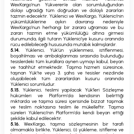
WexKargo’nun Yükveren’e olan sorumluluğundan
dolayı uğradığı tüm doğrudan ve dolaylı zararları
tazmin edecektir. Yüklenici ve WexKargo, Yüklenici’nin
yükümlülüklerine aykırı davranışı nedeniyle
WexKargo’nun herhangi bir zarara uğraması ve bu
zararı tazmin etme yükümlülüğü altına girmesi
durumunda, ilgili tutarın Yüklenici’ye kusuru oranında
rücu edilebileceği hususunda mutabık kalmışlardır.
5.14.
Yüklenici, Yük’ün yüklenmesi, istiflenmesi,
boşaltılması ve ambalajlanması sırasında bulunduğu
tesislerdeki tüm kurallara aynen uymayı kabul, beyan
ve taahhüt etmektedir. Taşıma hizmeti süresince,
taşınan Yük’te veya 3. şahıs ve tesisler nezdinde
oluşabilecek tüm zararlardan kusuru oranında
Yüklenici sorumludur.
5.15.
Yüklenici, teslimi yapılacak Yük’leri Sözleşme
hükümleri ve Platform’da kendisinin belirttiği
miktarda ve taşıma süresi içerisinde bizzat taşımak
ve teslim noktasına teslim ile mükelleftir. Taşıma
süreleri Yüklenici’nin Platform’da kendi beyan ettiği
şekilde kabul edilecektir.
5.16.
WexKargo, taşıma sözleşmesinin bir tarafı
olmamakla birlikte, Yüklenici, (i) yükleme, istifleme ve