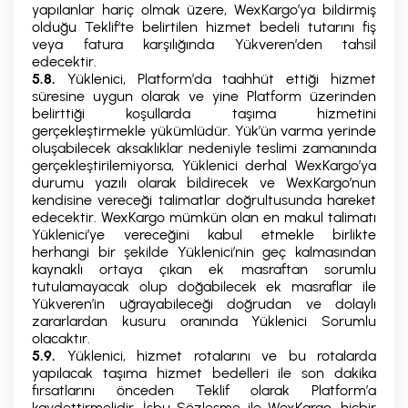
yapılanlar hariç olmak üzere, WexKargo’ya bildirmiş
olduğu Teklif’te belirtilen hizmet bedeli tutarını fiş
veya fatura karşılığında Yükveren’den tahsil
edecektir.
5.8.
Yüklenici, Platform’da taahhüt ettiği hizmet
süresine uygun olarak ve yine Platform üzerinden
belirttiği koşullarda taşıma hizmetini
gerçekleştirmekle yükümlüdür. Yük’ün varma yerinde
oluşabilecek aksaklıklar nedeniyle teslimi zamanında
gerçekleştirilemiyorsa, Yüklenici derhal WexKargo’ya
durumu yazılı olarak bildirecek ve WexKargo’nun
kendisine vereceği talimatlar doğrultusunda hareket
edecektir. WexKargo mümkün olan en makul talimatı
Yüklenici’ye vereceğini kabul etmekle birlikte
herhangi bir şekilde Yüklenici’nin geç kalmasından
kaynaklı ortaya çıkan ek masraftan sorumlu
tutulamayacak olup doğabilecek ek masraflar ile
Yükveren’in uğrayabileceği doğrudan ve dolaylı
zararlardan kusuru oranında Yüklenici Sorumlu
olacaktır.
5.9.
Yüklenici, hizmet rotalarını ve bu rotalarda
yapılacak taşıma hizmet bedelleri ile son dakika
fırsatlarını önceden Teklif olarak Platform’a
kaydettirmelidir. İşbu Sözleşme ile WexKargo, hiçbir