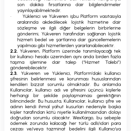
son dakika fırsatlarına dair bilgilendirmeler
yayınlayabilmektedir.
Yüklenici ve Yükveren işbu Platform vasıtasıyla
·
aralarında akdedilecek lojistik hizmetine dair
sözleşme ve ilgili diğer belgelerin birbirlerine
gönderimi, Yükveren tarafından sağlanan lojistik
hizmeti bedel ve şartlarına dair güncellemelerin
yapılması gibi hizmetlerden yararlanabilecektir.
2.2.
Yükveren, Platform üzerinde tanımlayacağı tek
bir kullanıcı hesabı üzerinden aynı anda birden fazla
taşıma işlemine dair talep (“Hizmet Talebi”)
gönderebilecektir.
2.3.
Yükveren ve Yüklenici, Platform’daki kullanıcı
şifresinin belirlenmesi ve korunması hususlarından
kendileri bizzat sorumlu olmaktadır. Bu anlamda
Kullanıcılar, kullanıcı adı ve şifresini üçüncü kişilerle
herhangi bir şekilde paylaşmaması gerektiğinin
bilincindedir. Bu hususta, Kullanıcılar, kullanıcı şifre ve
adının kendi ihmal yahut kusurları nedeniyle başka
kişiler tarafından kötü niyetle kullanılmasından dolayı
doğrudan sorumlu olacaktır. WexKargo, bu sebeple
ödemek zorunda kalacağı her türlü adli/idari para
cezası ve/veya tazminat bedelini ilgili Kullanıcı’ya