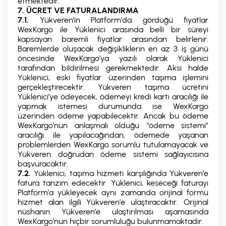
etmektedir.
7. ÜCRET VE FATURALANDIRMA
7.1.
Yükveren’in Platform’da gördüğü fiyatlar
WexKargo ile Yüklenici arasında belli bir süreyi
kapsayan baremli fiyatlar arasından belirlenir.
Baremlerde oluşacak değişikliklerin en az 3 iş günü
öncesinde WexKargo’ya yazılı olarak Yüklenici
tarafından bildirilmesi gerekmektedir. Aksi halde
Yüklenici, eski fiyatlar üzerinden taşıma işlemini
gerçekleştirecektir. Yükveren taşıma ücretini
Yüklenici’ye ödeyecek, ödemeyi kredi kartı aracılığı ile
yapmak istemesi durumunda ise WexKargo
üzerinden ödeme yapabilecektir. Ancak bu ödeme
WexKargo’nun anlaşmalı olduğu “ödeme sistemi”
aracılığı ile yapılacağından, ödemede yaşanan
problemlerden WexKargo sorumlu tutulamayacak ve
Yükveren doğrudan ödeme sistemi sağlayıcısına
başvuracaktır.
7.2.
Yüklenici, taşıma hizmeti karşılığında Yükveren’e
fatura tanzim edecektir. Yüklenici, keseceği faturayı
Platform’a yükleyecek aynı zamanda orijinal formu
hizmet alan ilgili Yükveren’e ulaştıracaktır. Orijinal
nüshanın Yükveren’e ulaştırılması aşamasında
WexKargo’nun hiçbir sorumluluğu bulunmamaktadır.