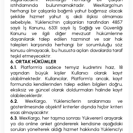
istihdamında bulunmamaktadır. WexKargo’nun
herhangi bir çalışanla bağımlı yahut bağımsız olacak
şekilde hizmet yahut iş akdi ilişkisi olmaması
sebebiyle, Yüklenici’nin çalışanları tarafından 4857
sayılı İş Kanunu, 6331 sayılı İş Sağlığı ve Güvenliği
Kanunu ve ilgili diğer mevzuat hükümlerine
dayanılarak talep edilen tazminat ve sair hak
talepleri karşısında herhangi bir sorumluluğu söz
konusu olmayacak, bu hususta açılan davalarda taraf
teşkil etmeyecektir.
6. ORTAK HÜKÜMLER
6.1.
Platform’a sadece temyiz kudretini haiz, 18
yaşından büyük kişiler Kullanıcı olarak kayıt
olabilmektedir. Kullanıcılar, Platform’a ancak, kayıt
formunda kendilerinden talep edilen bilgileri doğru,
eksiksiz ve güncel olarak doldurmaları halinde kayıt
olabileceklerdir.
6.2.
WexKargo, Yüklenici’lerin sıralanması ve
gösterilmesinde objektif kriterler dışında hiçbir kriteri
esas almayacaktır.
6.3.
WexKargo, her taşıma sonrası Yükveren’i arayarak
ya da online anket göndererek kendisine aşağıdaki
soruları yönelterek aldığı hizmet hakkında Yüklenici’yi