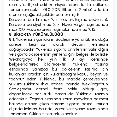
olan yük ilişkisi eski komisyon oranı ile ifa edilerek
tamamlanacaktır. 01.01.2019 itibari ile 2 yıl süre ile bu
oranlar aşağıdaki şekilde belirlenmiştir:
Karayolu tam tır max % 5 (navlun/taşıma bedelinin),
Karayolu parsiyel max % 7 ,Hava kargo taşımasında
max %10 ,Hava express taşımalarında max % 15.
8. SİGORTA YÜKÜMLÜLÜĞÜ
8.1.
Yüklenici, sigortaların Sözleşme yürürlükte olduğu
sürece kesintisiz olarak devam etmesini
sağlayacaktır. Yüklenici, sigorta primlerinin yatırıldığını
ve sigorta poliçelerinin yenilendiğini, belgesi ile birlikte
WexKargo’ya her yılın ilk 3 ayı içerisinde
belgelendirerek bildirecektir. Yüklenici, taşıma
esnasında yalnızca bu poliçelerin taşıma için
kullanılan araçlar için kullanılacağını kabul, beyan ve
taahhüt eder. Yüklenici, bu madde çerçevesinde
yükümlülüklerini ihlal etmesi halinde WexKargo’nun
Sözleşme’yi derhal fesih hakkı olduğu gibi,
doğabilecek her türlü zararı da Yüklenici tazmin
edecektir. Taşıma sırasında zarar meydana gelmesi
halinde ortaya çıkan zararın sigorta poliçe limitleri
dışında kalması halinde, zarar ve ziyanın tazmininde
tamamen Yüklenici sorumlu olacaktır.