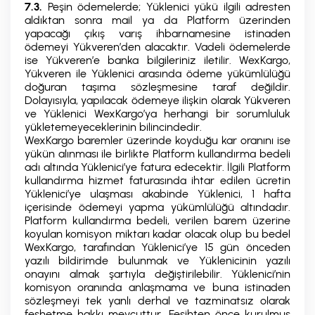
7.3.
Peşin ödemelerde; Yüklenici yükü ilgili adresten
aldıktan sonra mail ya da Platform üzerinden
yapacağı çıkış varış ihbarnamesine istinaden
ödemeyi Yükveren’den alacaktır. Vadeli ödemelerde
ise Yükveren’e banka bilgileriniz iletilir. WexKargo,
Yükveren ile Yüklenici arasında ödeme yükümlülüğü
doğuran taşıma sözleşmesine taraf değildir.
Dolayısıyla, yapılacak ödemeye ilişkin olarak Yükveren
ve Yüklenici WexKargo’ya herhangi bir sorumluluk
yükletemeyeceklerinin bilincindedir.
WexKargo baremler üzerinde koyduğu kar oranını ise
yükün alınması ile birlikte Platform kullandırma bedeli
adı altında Yüklenici’ye fatura edecektir. İlgili Platform
kullandırma hizmet faturasında ihtar edilen ücretin
Yüklenici’ye ulaşması akabinde Yüklenici, 1 hafta
içerisinde ödemeyi yapma yükümlülüğü altındadır.
Platform kullandırma bedeli, verilen barem üzerine
koyulan komisyon miktarı kadar olacak olup bu bedel
WexKargo, tarafından Yüklenici’ye 15 gün önceden
yazılı bildirimde bulunmak ve Yüklenicinin yazılı
onayını almak şartıyla değiştirilebilir. Yüklenici’nin
komisyon oranında anlaşmama ve buna istinaden
sözleşmeyi tek yanlı derhal ve tazminatsız olarak
feshetme hakkı mevcuttur. Fesihten önce kurulmuş