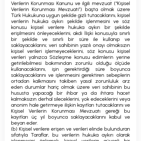
Verilerin Korunması Kanunu ve ilgili mevzuat (“Kişisel
Verilerin Korunması Mevzuatı”) başta olmak üzere
Türk Hukukuna uygun şekilde gizli tutacaklarını, kişisel
verilerin hukuka aykırı şekilde işlenmesini ve söz
konusu kişisel verilere hukuka aykırı bir şekilde
erişilmesini önleyeceklerini, akdi İlişki konusuyla sınırlı
bir şekilde ve sınırlı bir süre ile kullanıp ve
saklayacaklarını; veri sahibinin yazılı onayı olmaksızın
kişisel verileri işlemeyeceklerini, söz konusu kişisel
verileri yalnızca Sözleşme konusu edimlerin yerine
getirilebilmesi bakımından zorunlu olduğu ölçüde
kullanacaklarını, işin gerektirdiği süre boyunca
saklayacaklarını ve işlenmesini gerektiren sebeplerin
ortadan kalkmasını takiben yasal zorunluluk arz
eden durumlar hariç olmak üzere veri sahibinin bu
hususta yapacağı bir ihbar ya da ihtara hacet
kalmaksızın derhal sileceklerini, yok edeceklerini veya
anonim hale getirmeye ilişkin kayıtları tutacaklarını ve
Kişisel Verilerin Korunması Mevzuatı gereği bu
kayıtları üç yıl boyunca saklayacaklarını kabul ve
beyan eder.
(b) Kişisel verilere erişen ve verileri elinde bulunduran
sıfatıyla Taraflar, bu verilerin hukuka aykırı olarak
işlenmesini önlemek, kişisel verilerin güvenli bir