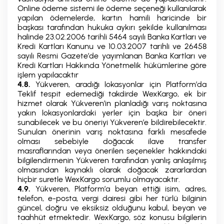
Online ödeme sistemi ile ödeme seçeneği kullanılarak
yapılan ödemelerde, kartın hamili haricinde bir
başkası tarafından hukuka aykırı şekilde kullanılması
halinde 23.02.2006 tarihli 5464 sayılı Banka Kartları ve
Kredi Kartları Kanunu ve 10.03.2007 tarihli ve 26458
sayılı Resmi Gazete’de yayımlanan Banka Kartları ve
Kredi Kartları Hakkında Yönetmelik hükümlerine göre
işlem yapılacaktır
4.8.
Yükveren, aradığı lokasyonlar için Platform’da
Teklif tespit edemediği takdirde WexKargo, ek bir
hizmet olarak Yükveren’in planladığı varış noktasına
yakın lokasyonlardaki yerler için başka bir öneri
sunabilecek ve bu öneriyi Yükveren’e bildirebilecektir.
Sunulan önerinin varış noktasına farklı mesafede
olması sebebiyle doğacak ilave transfer
masraflarından veya önerilen seçenekler hakkındaki
bilgilendirmenin Yükveren tarafından yanlış anlaşılmış
olmasından kaynaklı olarak doğacak zararlardan
hiçbir suretle WexKargo sorumlu olmayacaktır.
4.9.
Yükveren, Platform’a beyan ettiği isim, adres,
telefon, e-posta, vergi dairesi gibi her türlü bilginin
güncel, doğru ve eksiksiz olduğunu kabul, beyan ve
taahhüt etmektedir. WexKargo, söz konusu bilgilerin