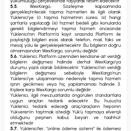
yükümlülüğü çerçevesinde taşıyarak teslim edecektir.
5.5.
WexKargo, Sözleşme kapsamında
gerçekleştirilecek taşıma hizmetleri ile ilgili olarak
Yüklenici’ye (i) taşıma hizmetinin süresi, (ii) hangi
şartlarla yapılacağı (iii) hizmet bedeli gibi konularda
gerekli bilgilendirmeyi taşıma hizmeti öncesinde
Yüklenici’nin Platform’a kayıt sırasında Platform ile
paylaştığı bilgileri esas alarak telefon, mail, faks ve
mesaj yolu ile gerçekleşektiecektir. Bu bilgilerin doğru
olmamasından WexKargo, sorumlu değildir.
5.6.
Yüklenici, Platform üzerinden kendisine ait verdiği
bilgilerin değişmesi halinde derhal WexKargo’ya
durumu yazılı olarak bildirecektir. Yüklenici’nin verdiği
bilgilerin değişmesi sebebiyle WexKargo’nun
Yüklenici’ye ulaşamaması nedeniyle taşıma hizmeti
işinin gecikmesi veya hiç yapılamaması halinde 3.
Kişilere karşı WexKargo sorumlu değildir.
Yüklenici, ilgili mevzuatlarda öngörülen standartlara
uygun araçları tedarik edecektir. Bu hususta
Yüklenici, tedarik edeceği araç/araçların hepsinin
Yükveren’in taşıtmak istediği Yük’ü taşımaya elverişli
olduğunu peşinen kabul, beyan ve taahhüt
etmektedir.
5.7.
Yüklenici’ler, “online ödeme sistemi” ile ödemesi