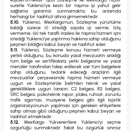
suretle Yüklenici’ye kesin bir taşıma işi yahut gelir
sağlama garantisi sunmamakta, bu anlamda
herhangi bir taahhüt altına girmemektedir.
5.10.
Yüklenici, WexKargo’nun, Sözleşme yürürlükte
kaldığı sürece (i) istediği sayıda işi verme, (ii)iş
vermeme, (iii) tek taraflı iradesi ile taşıma hizmeti işini
istediği Yüklenici’ye yaptırma hakkına sahip olduğunu
peşinen bildiğini kabul, beyan ve taahhüt eder.
5.11.
Yüklenici, Sözleşme konusu hizmeti vermeye
yetkili olduğunu, bu konuda yasal mevzuatın aradığı
tüm belge ve sertifikalara, yetki belgesine ve yasal
merciiler tarafından talep edilecek sair tüm belgelere
sahip olduğunu, tedarik edeceği araçların ilgili
mevzuatlar çerçevesinde taşıma hizmeti vermeye
uygun ve Sözleşme’de belirtilen teknik ve yasal
gerekliliklere uygun (aracın; C2 belgesi, R2 belgesi,
SRC belgesi, psikoteknik rapor, plaka, ruhsat, zorunlu
trafik sigortası, muayene belgesi gibi ilgili lojistik
organizasyonunun yapılması için gereken ehliyetlere
sahip olması gibi) olduğunu peşinen kabul, beyan ve
taahhüt etmektedir.
5.12.
WexKargo Yükveren’lere Yüklenici’yi seçme
özgürlüğü sunmaktadır fakat bu özgürlük sınırsız