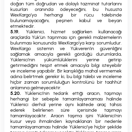
doğan tüm doğrudan ve dolaylı tazminat tutarlarını
kusurları oranında ödeyeceğini, bu hususta
WexKargo’ya herhangi bir rücu talebinde
bulunamayacağını, peşinen kabul ve beyan
etmektedir.
5.19.
Yüklenici, hizmet sağlarken kullanacağı
araçlarda Yük’ün taşınması için gerekli malzemelerin
bulunması konusunda WexKargo’ya karşı sorumludur.
WexKargo sistemin ve Yükveren’in güvenliğini
sağlamak amacıyla gerekli gördüğü durumlarda,
Yüklenici’nin yükümlülüklerini yerine getirip
getirmediğini tespit etmek amacıyla bilgi isteyebilir
ve inceleme yapabilir. Bir karışıklığa mahal vermemek
adına belirtmek gerekir ki, bu bilgi talebi ve inceleme
hiçbir zaman sorumluluğun kontrolünü bir taahhüt
anlamına gelmeyecektir.
5.20.
Yüklenici’nin tedarik ettiği aracın, taşımayı
herhangi bir sebeple tamamlayamaması halinde
Yüklenici derhal yerine aynı kalitede araç tahsis
ederek belirlenen süre içerisinde taşımayı
tamamlayacaktır. Aracın taşıma işini Yüklenici’nin
kusur veya ihmalinden kaynaklanan bir nedenle
tamamlayamaması halinde Yüklenici’ye hiçbir şekilde