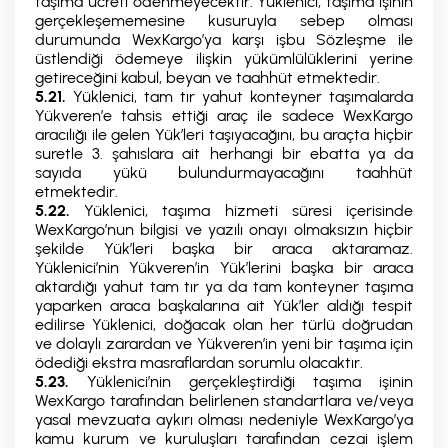
taşıma ücreti ödenmeyecektir. Yüklenici, taşıma işinin
gerçekleşememesine kusuruyla sebep olması
durumunda WexKargo’ya karşı işbu Sözleşme ile
üstlendiği ödemeye ilişkin yükümlülüklerini yerine
getireceğini kabul, beyan ve taahhüt etmektedir.
5.21.
Yüklenici, tam tır yahut konteyner taşımalarda
Yükveren’e tahsis ettiği araç ile sadece WexKargo
aracılığı ile gelen Yük’leri taşıyacağını, bu araçta hiçbir
suretle 3. şahıslara ait herhangi bir ebatta ya da
sayıda yükü bulundurmayacağını taahhüt
etmektedir.
5.22.
Yüklenici, taşıma hizmeti süresi içerisinde
WexKargo’nun bilgisi ve yazılı onayı olmaksızın hiçbir
şekilde Yük’leri başka bir araca aktaramaz.
Yüklenici’nin Yükveren’in Yük’lerini başka bir araca
aktardığı yahut tam tır ya da tam konteyner taşıma
yaparken araca başkalarına ait Yük’ler aldığı tespit
edilirse Yüklenici, doğacak olan her türlü doğrudan
ve dolaylı zarardan ve Yükveren’in yeni bir taşıma için
ödediği ekstra masraflardan sorumlu olacaktır.
5.23.
Yüklenici’nin gerçekleştirdiği taşıma işinin
WexKargo tarafından belirlenen standartlara ve/veya
yasal mevzuata aykırı olması nedeniyle WexKargo’ya
kamu kurum ve kuruluşları tarafından cezai işlem