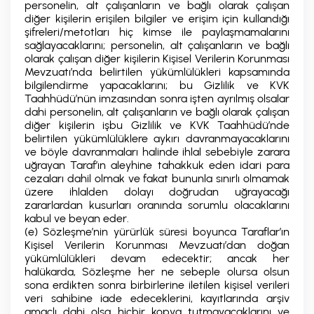
personelin, alt çalışanların ve bağlı olarak çalışan
diğer kişilerin erişilen bilgiler ve erişim için kullandığı
şifreleri/metotları hiç kimse ile paylaşmamalarını
sağlayacaklarını; personelin, alt çalışanların ve bağlı
olarak çalışan diğer kişilerin Kişisel Verilerin Korunması
Mevzuatı’nda belirtilen yükümlülükleri kapsamında
bilgilendirme yapacaklarını; bu Gizlilik ve KVK
Taahhüdü’nün imzasından sonra işten ayrılmış olsalar
dahi personelin, alt çalışanların ve bağlı olarak çalışan
diğer kişilerin işbu Gizlilik ve KVK Taahhüdü’nde
belirtilen yükümlülüklere aykırı davranmayacaklarını
ve böyle davranmaları halinde ihlal sebebiyle zarara
uğrayan Taraf’ın aleyhine tahakkuk eden idari para
cezaları dahil olmak ve fakat bununla sınırlı olmamak
üzere ihlalden dolayı doğrudan uğrayacağı
zararlardan kusurları oranında sorumlu olacaklarını
kabul ve beyan eder.
(e) Sözleşme’nin yürürlük süresi boyunca Taraflar’ın
Kişisel Verilerin Korunması Mevzuatı’dan doğan
yükümlülükleri devam edecektir; ancak her
halükarda, Sözleşme her ne sebeple olursa olsun
sona erdikten sonra birbirlerine iletilen kişisel verileri
veri sahibine iade edeceklerini, kayıtlarında arşiv
amaçlı dahi olsa hiçbir kopya tutmayacaklarını ve