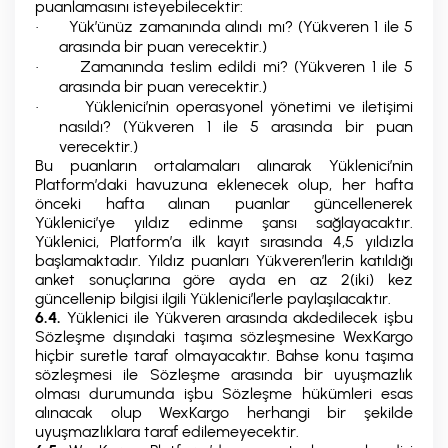
puanlamasını isteyebilecektir:
Yük’ünüz zamanında alındı mı? (Yükveren 1 ile 5
·
arasında bir puan verecektir.)
Zamanında teslim edildi mi? (Yükveren 1 ile 5
·
arasında bir puan verecektir.)
Yüklenici’nin operasyonel yönetimi ve iletişimi
·
nasıldı? (Yükveren 1 ile 5 arasında bir puan
verecektir.)
Bu puanların ortalamaları alınarak Yüklenici’nin
Platform’daki havuzuna eklenecek olup, her hafta
önceki hafta alınan puanlar güncellenerek
Yüklenici’ye yıldız edinme şansı sağlayacaktır.
Yüklenici, Platform’a ilk kayıt sırasında 4,5 yıldızla
başlamaktadır. Yıldız puanları Yükveren’lerin katıldığı
anket sonuçlarına göre ayda en az 2(iki) kez
güncellenip bilgisi ilgili Yüklenici’lerle paylaşılacaktır.
6.4.
Yüklenici ile Yükveren arasında akdedilecek işbu
Sözleşme dışındaki taşıma sözleşmesine WexKargo
hiçbir suretle taraf olmayacaktır. Bahse konu taşıma
sözleşmesi ile Sözleşme arasında bir uyuşmazlık
olması durumunda işbu Sözleşme hükümleri esas
alınacak olup WexKargo herhangi bir şekilde
uyuşmazlıklara taraf edilemeyecektir.