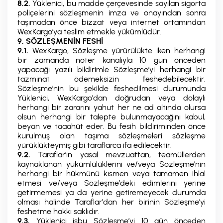
8.2.
Yüklenici, bu madde çerçevesinde sayılan sigorta
poliçelerini sözleşmenin imza ve onayından sonra
taşımadan önce bizzat veya internet ortamından
WexKargo’ya teslim etmekle yükümlüdür.
9. SÖZLEŞMENİN FESHİ
9.1.
WexKargo, Sözleşme yürürülükte iken herhangi
bir zamanda noter kanalıyla 10 gün önceden
yapacağı yazılı bildirimle Sözleşme’yi herhangi bir
tazminat ödemeksizin feshedebilecektir.
Sözleşme’nin bu şekilde feshedilmesi durumunda
Yüklenici, WexKargo’dan doğrudan veya dolaylı
herhangi bir zararını yahut her ne ad altında olursa
olsun herhangi bir talepte bulunmayacağını kabul,
beyan ve taaahüt eder. Bu fesih bildiriminden önce
kurulmuş olan taşıma sözleşmeleri sözleşme
yürüklükteymiş gibi taraflarca ifa edilecektir.
9.2.
Taraflar’ın yasal mevzuattan, teamüllerden
kaynaklanan yükümlülüklerini ve/veya Sözleşme’nin
herhangi bir hükmünü kısmen veya tamamen ihlal
etmesi ve/veya Sözleşme’deki edimlerini yerine
getirmemesi ya da yerine getiremeyecek durumda
olması halinde Taraflar’dan her birinin Sözleşme’yi
feshetme hakkı saklıdır.
9.3.
Yüklenici işbu Sözleşme’yi 10 gün önceden