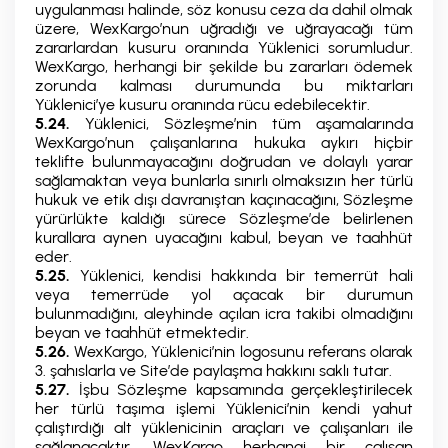
uygulanması halinde, söz konusu ceza da dahil olmak
üzere, WexKargo’nun uğradığı ve uğrayacağı tüm
zararlardan kusuru oranında Yüklenici sorumludur.
WexKargo, herhangi bir şekilde bu zararları ödemek
zorunda kalması durumunda bu miktarları
Yüklenici’ye kusuru oranında rücu edebilecektir.
5.24.
Yüklenici, Sözleşme’nin tüm aşamalarında
WexKargo’nun çalışanlarına hukuka aykırı hiçbir
teklifte bulunmayacağını doğrudan ve dolaylı yarar
sağlamaktan veya bunlarla sınırlı olmaksızın her türlü
hukuk ve etik dışı davranıştan kaçınacağını, Sözleşme
yürürlükte kaldığı sürece Sözleşme’de belirlenen
kurallara aynen uyacağını kabul, beyan ve taahhüt
eder.
5.25.
Yüklenici, kendisi hakkında bir temerrüt hali
veya temerrüde yol açacak bir durumun
bulunmadığını, aleyhinde açılan icra takibi olmadığını
beyan ve taahhüt etmektedir.
5.26.
WexKargo, Yüklenici’nin logosunu referans olarak
3. şahıslarla ve Site’de paylaşma hakkını saklı tutar.
5.27.
İşbu Sözleşme kapsamında gerçekleştirilecek
her türlü taşıma işlemi Yüklenici’nin kendi yahut
çalıştırdığı alt yüklenicinin araçları ve çalışanları ile
sağlanacaktır. WexKargo herhangi bir çalışan