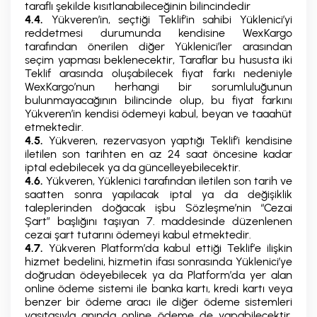
taraflı şekilde kısıtlanabileceğinin bilincindedir
4.4.
Yükveren’in, seçtiği Teklif’in sahibi Yüklenici’yi
reddetmesi durumunda kendisine WexKargo
tarafından önerilen diğer Yüklenici’ler arasından
seçim yapması beklenecektir, Taraflar bu hususta iki
Teklif arasında oluşabilecek fiyat farkı nedeniyle
WexKargo’nun herhangi bir sorumluluğunun
bulunmayacağının bilincinde olup, bu fiyat farkını
Yükveren’in kendisi ödemeyi kabul, beyan ve taaahüt
etmektedir.
4.5.
Yükveren, rezervasyon yaptığı Teklif’i kendisine
iletilen son tarihten en az 24 saat öncesine kadar
iptal edebilecek ya da güncelleyebilecektir.
4.6.
Yükveren, Yüklenici tarafından iletilen son tarih ve
saatten sonra yapılacak iptal ya da değişiklik
taleplerinden doğacak işbu Sözleşme’nin “Cezai
Şart” başlığını taşıyan 7. maddesinde düzenlenen
cezai şart tutarını ödemeyi kabul etmektedir.
4.7.
Yükveren Platform’da kabul ettiği Teklif’e ilişkin
hizmet bedelini, hizmetin ifası sonrasında Yüklenici’ye
doğrudan ödeyebilecek ya da Platform’da yer alan
online ödeme sistemi ile banka kartı, kredi kartı veya
benzer bir ödeme aracı ile diğer ödeme sistemleri
vasıtasıyla anında online ödeme de yapabilecektir.