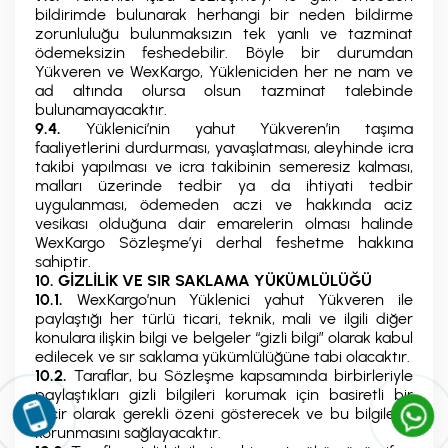
bildirimde bulunarak herhangi bir neden bildirme
zorunluluğu bulunmaksızın tek yanlı ve tazminat
ödemeksizin feshedebilir. Böyle bir durumdan
Yükveren ve WexKargo, Yükleniciden her ne nam ve
ad altında olursa olsun tazminat talebinde
bulunamayacaktır.
9.4.
Yüklenici’nin yahut Yükveren’in taşıma
faaliyetlerini durdurması, yavaşlatması, aleyhinde icra
takibi yapılması ve icra takibinin semeresiz kalması,
malları üzerinde tedbir ya da ihtiyati tedbir
uygulanması, ödemeden aczi ve hakkında aciz
vesikası olduğuna dair emarelerin olması halinde
WexKargo Sözleşme’yi derhal feshetme hakkına
sahiptir.
10. GİZLİLİK VE SIR SAKLAMA YÜKÜMLÜLÜĞÜ
10.1.
WexKargo’nun Yüklenici yahut Yükveren ile
paylaştığı her türlü ticari, teknik, mali ve ilgili diğer
konulara ilişkin bilgi ve belgeler “gizli bilgi” olarak kabul
edilecek ve sır saklama yükümlülüğüne tabi olacaktır.
10.2.
Taraflar, bu Sözleşme kapsamında birbirleriyle
paylaştıkları gizli bilgileri korumak için basiretli bir
tacir olarak gerekli özeni gösterecek ve bu bilgilerin
korunmasını sağlayacaktır.