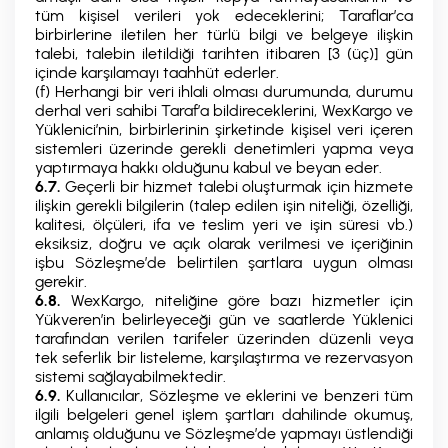
tüm kişisel verileri yok edeceklerini; Taraflar’ca
birbirlerine iletilen her türlü bilgi ve belgeye ilişkin
talebi, talebin iletildiği tarihten itibaren [3 (üç)] gün
içinde karşılamayı taahhüt ederler.
(f) Herhangi bir veri ihlali olması durumunda, durumu
derhal veri sahibi Taraf’a bildireceklerini, WexKargo ve
Yüklenici’nin, birbirlerinin şirketinde kişisel veri içeren
sistemleri üzerinde gerekli denetimleri yapma veya
yaptırmaya hakkı olduğunu kabul ve beyan eder.
6.7.
Geçerli bir hizmet talebi oluşturmak için hizmete
ilişkin gerekli bilgilerin (talep edilen işin niteliği, özelliği,
kalitesi, ölçüleri, ifa ve teslim yeri ve işin süresi vb.)
eksiksiz, doğru ve açık olarak verilmesi ve içeriğinin
işbu Sözleşme’de belirtilen şartlara uygun olması
gerekir.
6.8.
WexKargo, niteliğine göre bazı hizmetler için
Yükveren’in belirleyeceği gün ve saatlerde Yüklenici
tarafından verilen tarifeler üzerinden düzenli veya
tek seferlik bir listeleme, karşılaştırma ve rezervasyon
sistemi sağlayabilmektedir.
6.9.
Kullanıcılar, Sözleşme ve eklerini ve benzeri tüm
ilgili belgeleri genel işlem şartları dahilinde okumuş,
anlamış olduğunu ve Sözleşme’de yapmayı üstlendiği