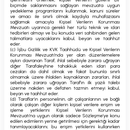
biçimde saklanmasını sağlayan mevzuata uygun
yedekleme programlarını kullanmak, kanuni süreler
ve amacı ile sınırlı olmak kaydıyla muhafazasını
sağlamak amacıyla Kişisel Verilerin Korunması
Mevzuatı uyarınca gerekli her türlü teknik ve idari
tedbirleri almayı ve bu konuda veri sahibinden gelen
talimatlara uyacaklarını kabul, beyan ve taahhüt
eder.
(c) İşbu Gizlilik ve KVK Taahhüdü ve Kişisel Verilerin
Korunması Mevzuatı’nda yer alan düzenlemelere
aykırı davranan Taraf, ihlal sebebiyle zarara uğrayan
diğer Tarafaleyhine tahakkuk eden idari para
cezaları da dahil olmak ve fakat bununla sınırlı
olmamak üzere ihlalden kaynaklanan zararları, ihlal
sebebiyle zarara uğrayan Taraf’ın ilk yazılı talebi
üzerine nakden ve defaten tazmin etmeyi kabul,
beyan ve taahhüt eder.
(d) Taraflar’ın personelinin, alt çalışanlarının ve bağlı
olarak çalışan diğer kişilerin kişisel verilere erişim ve
işleme yetkilerini Kişisel Verilerin Korunması
Mevzuatı’na uygun olarak sadece Sözleşme’ye konu
edilen edimlerin yerine getirilmesi için gerektiği kadar
tanımlayacaklarını; bu erişim yetkilerini kullanırken