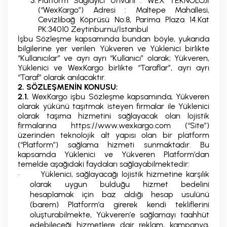
Platform Sağlayıcı Ünvanı : WEX TEKNOLOJİ
(“WexKargo”) Adresi : Maltepe Mahallesi,
Cevizlibağ Köprüsü No:8, Parima Plaza 14.Kat
PK:34010 Zeytinburnu/İstanbul
İşbu Sözleşme kapsamında bundan böyle, yukarıda
bilgilerine yer verilen Yükveren ve Yüklenici birlikte
“Kullanıcılar” ve ayrı ayrı “Kullanıcı” olarak; Yükveren,
Yüklenici ve WexKargo birlikte “Taraflar”, ayrı ayrı
“Taraf” olarak anılacaktır.
2. SÖZLEŞMENİN KONUSU:
2.1.
WexKargo işbu Sözleşme kapsamında, Yükveren
olarak yükünü taşıtmak isteyen firmalar ile Yüklenici
olarak taşıma hizmetini sağlayacak olan lojistik
firmalarına https://www.wexkargo.com (“Site”)
üzerinden teknolojik alt yapısı olan bir platform
(“Platform”) sağlama hizmeti sunmaktadır. Bu
kapsamda Yüklenici ve Yükveren Platform’dan
temelde aşağıdaki faydaları sağlayabilmektedir:
Yüklenici, sağlayacağı lojistik hizmetine karşılık
·
olarak uygun bulduğu hizmet bedelini
hesaplamak için baz aldığı hesap usulünü
(barem) Platform’a girerek kendi tekliflerini
oluşturabilmekte, Yükveren’e sağlamayı taahhüt
edebileceği hizmetlere dair reklam, kampanya,